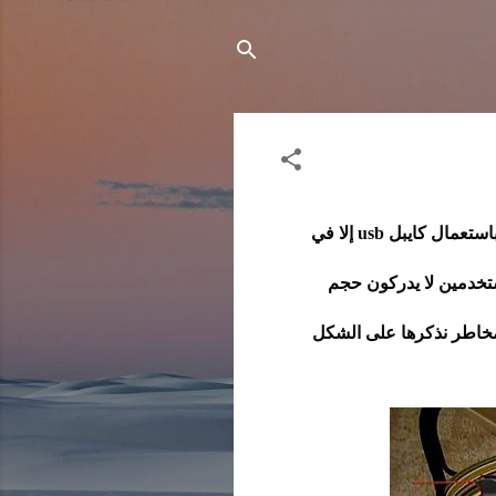
نشر إحدى المواقع الأجنبية تقرير بإسم أحد الخبراء يحذر فيه المستخدمين من ربط هواتفهم بحواسبهم باستعمال كايبل usb إلا في
مستخدمين لا يدركون حجم
الذكية متصلة بالحاسوب بال usb حيث يسبب في مخاطر نذكرها على الشكل