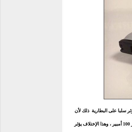
حتاج عند شحنه إلى تيار كهربائى محدد ، واستعمال الحاسوب لشحن الهاتف عبر الكايبل usb يؤثر سلبا على البطارية ذلك لأن
منافذ USB تأتي بترددات مختلفة من منفذ إلى آخر ، فهناك منافذ ب 500 ميلى أمبير، وأخرى تعطي تيار 100 أمبير ، وهذا الإختلاف يؤثر