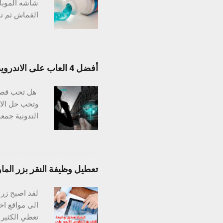
شاشه الموبا
القماش ثم تم
للأدوات الفض
الفرق في أدو
تزول باستخدا
ملاحظة: تجنب
أفضل 4 العاب على الاندرويد لمحبي الغموض والألغاز والتحقيق في جرائم القتل !
الخشب: يعتبر
فعال جدا إزا
هل تحب قصص 
كرائحة السمك,
وتحب حل الال
اسمها جيب عل
تعطيل وظيفة النقر بزر الم
التحسينات ال
لقد اصبح زر 
كراج السيارة،
الى مواقع اخ
تعطي الكثير 