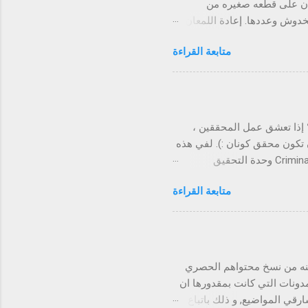
ان على قطعه صغيره من
خدوش وعددها. إعادة اللمعان
ا بفرشاة الأسنان فسوف تلاحظ
متابعة القراءة
معجون بازاله البقع التي لا
الماء وتزول هذه البقع.
لابس الملونة. إزالة البقع عن
خشب والتي يصعب إزالتها فهو
ليدين لأزاله روائح مزعجه
 إذا تعشق عمل المحققين ،
 تكون محقق كونان :). لفي هذه
التدونية جمعت لكم مجموعة من أفضل ألعاب اللغز والجريمة على جوجل بلاي . Criminal Case وحدة التحقيق
د.كل ما عليك هو التحقيقي في
متابعة القراءة
مسرح الجريمة وجمع الادلة التي سوف تقودك الى المشتبه بهم . Spotlight: Room Escape هذه اللعبة كما يوحي
غاز التي ليست سهلة.عليك أن
تكون حذرا جدا في جمع القرائن والأشياء التي من شأنها أن تساعدك في ايجاد المفتاح والهروب من الغرفة . The Room
هذا الجزء يتفوق على سابقه ؛وهناك مجموعة من
يشة، غرفة النوم، غرف الأطفال،
عنه من نسخ محتواهم الحصري
دونات التي كانت بمقدورها ان
رقي المواضيع, و ذلك باتباع