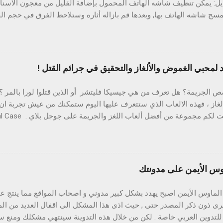
يل: يمكن تنظيف شاشه الهاتف المحمول بإضافة القليل من معجون الأسن
سح شاشه الهاتف بها, وبعدها قم بازاله أثاره وستلاحظ الفرق في حجم ال
ية: حيث يستخدم معجون الاسنان ايضا باعاده لمعان القطع الفضية بدعكه
ات الفضة , المكواة وحتى لمعان المغسلة. تنظيف الملابس: حيث يستخدم ال
م المساحيق الدارجة وذلك بتركها على المكان المتسخ حتى يجف ثم تغسل ب
 استخدام معجون الأسنان الذي يحتوي على مبيض في تنظيف البقع على الم
 معجون الأسنان من أكثر الأدوات اللازمة في حالة وجود أي بقع على ال
لة الروائح المزعجة: بامكاننا استخدام القليل من معجون الأسنان في غسل ا
الجريمة؟ هل تعرف من هي جيسيكا فليتشر أو الذين قتلوا لورا بالمر ؟
 الثوم أو البصل . تنظيف الاحذيه (المطاطية) ل...
غاز ، فهذه الالعاب الذي ستتعرف عليها اليوم ستمكنك من عيش تجربة ان
"Grimsborough" تحتاج الى مساعدتكم في حل المئات من الجرائم التي لم تحل بع
يك الهروب من هذه الغرفة ، ولتقوم بذلك تحتاج الى حل سلسلة من الأل
اوس الأيمن على مدونتك
Three النسخة الثالثة من اللعبة الشهيرة "The Room" ، وطبعا 
مضافة ، فكرتها تتبلور في فتح الأبواب للتنقل بين غرف البيت “غرفة المع
الماوس الأيمن اصبح يهدد بشكل كبير مدوني و اصحاب المواقع مما ينتج 
 المطبخ ،،،إلخ، ولفتح هذه الأبوا...
رى ذون ذكر المصدر حتى , حيث اذى هذا المشكل الى اقفال العديد من الم
للتدوين العربي خاصة . لكن من خلال هذه التدوينة سينتهي مشكلك ومنع سا