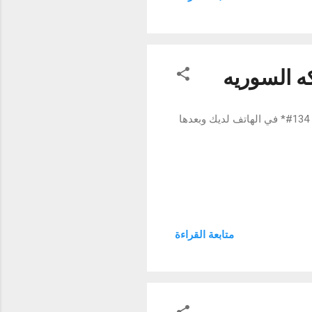
طع من الشاشة و بالتالي فهو
ه السوريه
كيفية اختبار هاتفك المحمول ان كان يعمل على الشبكه السوريه اولا : تضع الرمز 134#* في الهاتف لديك وبعدها
متابعة القراءة