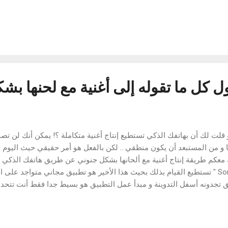
لى أن قائمة الملفات المخفية فارغة. انقر على أيقونة المجلد في أعلى يمي
ق يعمل مثل التطبيق الأساسي لإدارة الملفات. توجه الى مسار الملف وقم
، تحقق من الملفات التي تريد إخفاءها، ومن ثم التوجه إلى الشاشة الرئيسي
وع الذي يتوفر احيانا على صور شخصية لا تريد ان يطلع عليها احد، قد تكو
 كل مرة كنت ترغب في الو...
كل ما تقوله إلى أغنية مع لحنها بش
و قلت لك أن بهاتفك الذكي تستطيع إنتاج أغنية متكاملة ؟! يمكن أنك لن تص
ا و من المستبعد أن يكون منطقي .. لكن بالفعل هو أمر حقيقي حيث اليو
معكم طريقة إنتاج أغنية مع ألحانها بشكل جنوني عن طريق هاتفك الذكي ف
" Songify " تستطيع القيام بذلك بحيث هذا الأخير هو تطبيق مجاني متواجد على
ق تجدونه أسفل التدوينة و مبدأ عمل التطبيق هو بسيط جدا فقط أنت تتحد
م بتحويل الكلام إلى أغنية بالألحان و يجعل الكلام العادي يتماشا مع ألحان 
بيقه أنت على حسب رغبتك الشخصية و إليك فيديو يبين لك التجربة الحقيقية