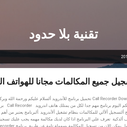
التخطي إلى المحتوى الرئيسي
تقنية بلا حدود
يل جميع المكالمات مجانا للهواتف الذ
Call Recorder Download تحميل برنامج للأندرويد ألسلام عليكم ورحمة ال
نقدم لكم الي
ج ألتسجيل ألألي للمكالمات بنظام تشغيل ألأندرويد .ألبرنامج يعتبر من أه
ف ألذكية تعرف علي البرنامج اذا كان لديك مكالمة مهمه يجب عليك تسجيل