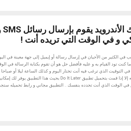
 تحميل التطبيق : Songify رابط خارجي تحميل
كيف ت
 و في الوقت التي تريده أنت !
ب في الكثير من الأحيان في إرسال رسالة أو إيميل إلى جهة معينة في الي
ا كنت تود القيام به و عليه فأفضل حل هو أن تقوم بكتابة الرسالة في الو
ي التوقيت الذي ترغب فيه أنت تختار اليوم و كذلك الساعة ليلا أو صباحا كم
تقوم به إلا إذا قمت بتحميل تطبيق Do It Later بحيث هذا ا
 الوقت الذي أنت تحدده بنفسك .. التطبيق مجاني و رابط تحميله ستجدو
لوجك للتطبيق كل ما عليك القيام به هو تحديد الجهة التي سترسل لها الرس
 في المكان المخصص لذلك بعد ذلك تقوم بإدراج التاريخ الذي تود أن تقوم ف
خيار متقدم و هو هل تود من التطبيق أن يسألك قبل إرسال الرسالة أم لا 
ير من الأمور التي ستنقدك في مواقف عدة. رابط تحميل التطبيق : Do it later