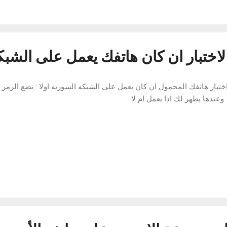
 صورة سوف تظهر الشاشة بشكل أبيض بشكل كامل مما يجعل ضوء قوي يس
ظائة جيدة و تحصل على نتيجة جيدة. رابط تحميل التطبيق : تحميل
اختبار ان كان هاتفك يعمل على الشبك
وعندها يظهر لك اذا يعمل ام لا