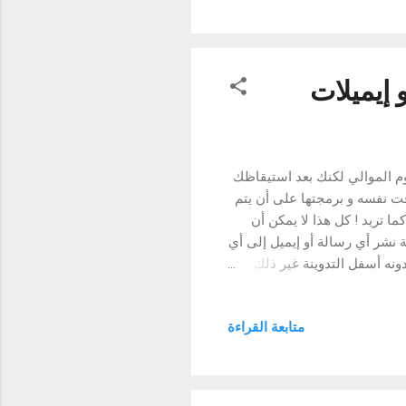
جعل جهازك الأندرويد يقوم بإرسال رسائل SMS و إيميلات
وم الموالي لكنك بعد استيقاظك
قت نفسه و برمجتها على أن يتم
ا تريد ! كل هذا لا يمكن أن
لتطبيق يوفر لك إمكانية نشر أي رسالة أو إيميل إلى أي
نه أسفل التدوينة غير ذلك
الة. و محتوى الرسالة تقوم
يه بإرسال الرسالة كما أنه
متابعة القراءة
.. التطبيق مفيد و سوف يساعدك