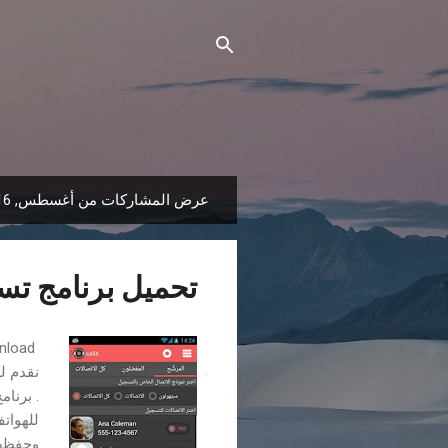
عرض المشاركات من أغسطس, 2016
ا
ل
م
تحميل برنامج تسج
ش
ا
ر
ك
ا
. برنام
ت
للهوات