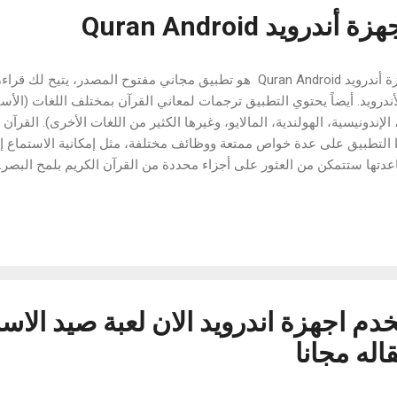
رويد Quran Android
القرآن الكريم لأجهزة أندرويد Quran Android هو تطبيق مجاني مفتوح المصدر
درويد. أيضاً يحتوي التطبيق ترجمات لمعاني القرآن بمختلف اللغات (الأسبان
وي هذا التطبيق على عدة خواص ممتعة ووظائف مختلفة، مثل إمكانية الاستماع 
دتها ستتمكن من العثور على أجزاء محددة من القرآن الكريم بلمح البصر. ا
Quran And هو تطبيق رائع، يتيح لمستخدميه قراءة نصوصٍ من القرآن الكريم بأي وقت
نت للتمتع بكل خواص التطبيق. ننصح بتحميله! التحميل
م اجهزة اندرويد الان لعبة صيد الا
اله مجانا