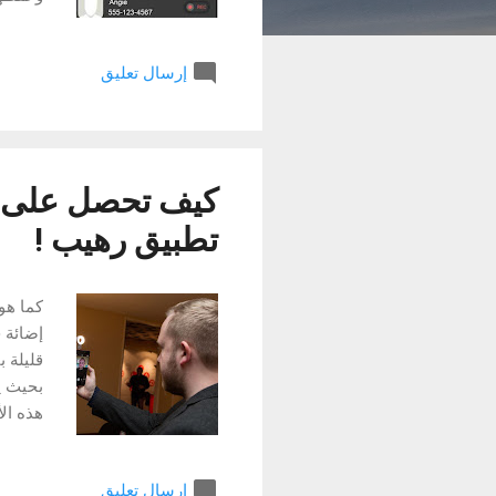
مرة اخ
المكال
إرسال تعليق
تستطيع
لديك و
البرنام
تطبيق رهيب !
كما هو
إضائة 
بحيث ي
هذه ال
بطبيعة
ما في 
إرسال تعليق
الخيار