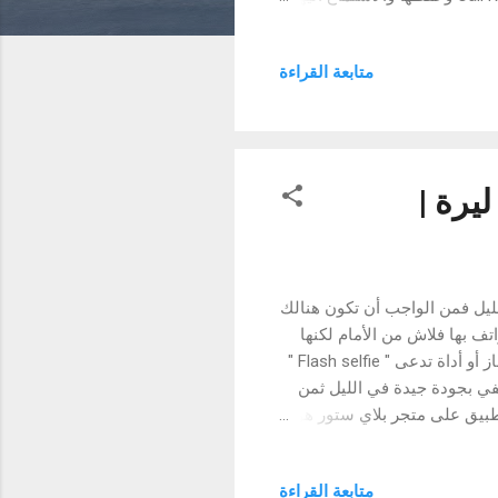
ادات بالبرنامج او تسجيل كافة
طريقه غير ظاهره (خفية) كما
متابعة القراءة
المكالمة مع ملف دروب بوكس
اتف اندرويد تعرف ع مميزات
يف تحصل على فلاش من أجل صور سيلفي رائعة بـ 0 ليرة |
ل فمن الواجب أن تكون هنالك
تف بها فلاش من الأمام لكنها
قليلة بالمقارنة من الهواتف التي غير متواجد بها هذا الأخير. لذلك يتم إستعمال جهاز أو أداة تدعى " Flash selfie "
ي بجودة جيدة في الليل ثمن
طبيق على متجر بلاي ستور هو
 على صور سيلفي واضحة نوعا
التدوينة ثم تقوم بفتح و تفعيل
متابعة القراءة
صورة بحيث عند رغبتك في