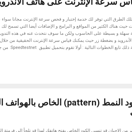
س سرعة الإنترنت على هاتف الأندروي
تلك الطرق التي توفر لك خدمة إختبار و فحص سرعة الإنترنت مجانا سواء عب
 حيث هناك الكثير من المواقع و البرامج و الإضافات أيضا التي تسمح لك ب
 سهلة و بسيطة على الحاسوب ولكن ما سوف نتحدث عنه في هذه التدوينة
لأندرويد و بضغطة زر حيث يمكنك قياس سرعة الإنترنت الحقيقية من خلال 
لمعرفة ذلك تابع ا
ت أية رسائل نقوم بتجاوزها ثم بعد ذلك تقوم بالضغط على "بدء الإختبار" ثم ت
لإنترنت بعدها مباشرة يعرض لك سرعة التحميل ( الرفع ) و التنزيل ( تحمي
ساطة , حيث المميز في هذه الأداة أنها صحيحة و تقوم بقياس السرعة ب
توفر على موقع أب ستور و على ويندوز ستور و أيضا متوفر على موقع أماز
من قبل المستخدمين حيث يقيس السرعة بشكل صحيح عكس المواقع و التطب
برنامج لمعرفة كود النمط (pattern) الخاص
ر من الاحيان قد تنسى الكود الخاص بفتح هاتفك لهذا قد تلجأ الى فرمتة ا