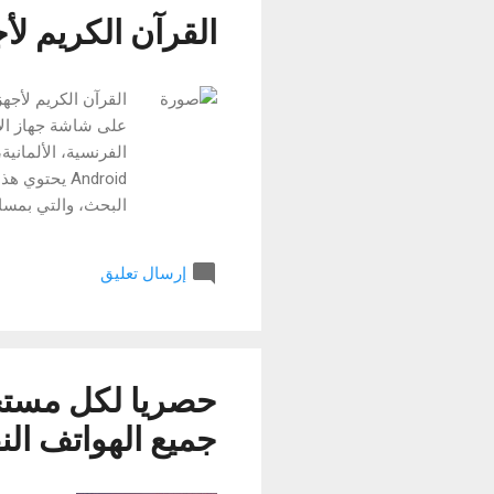
القرآن الكريم لأجهزة أند
على شاشة جهاز الأن
Android يحت
البحث، والتي بمساع
roid
اتصال ثابت بالإنتر
إرسال تعليق
حصريا لكل مستخد
جميع الهواتف النق