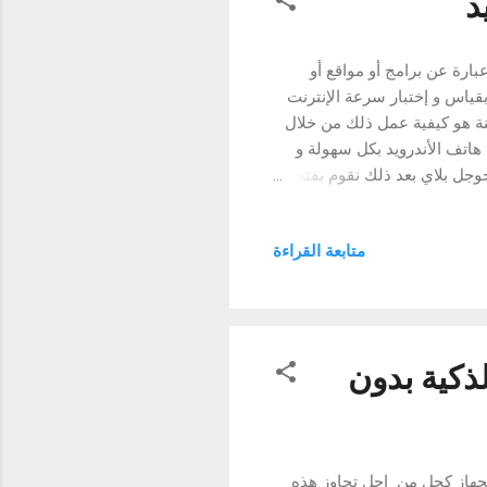
د
ارة عن برامج أو مواقع أو
قياس و إختبار سرعة الإنترنت
 هو كيفية عمل ذلك من خلال
هاتف الأندرويد بكل سهولة و
لخطوات التالية : أولا تقوم بتحميل تطبيق Speedtestnet من جوجل بلاي بعد ذلك نقوم بفتحه
نتظر قليلا ريثما يتم إختبار
ل الملف من الإنترنت ) وهذا كل
متابعة القراءة
شكل دقيق و صحيح هذا التطبيق
ون . و لهذا أكتسب الموقع شهرة
يقات الأخرى...
 بالهواتف الذكية بدون
لجهاز كحل من اجل تجاوز هذه