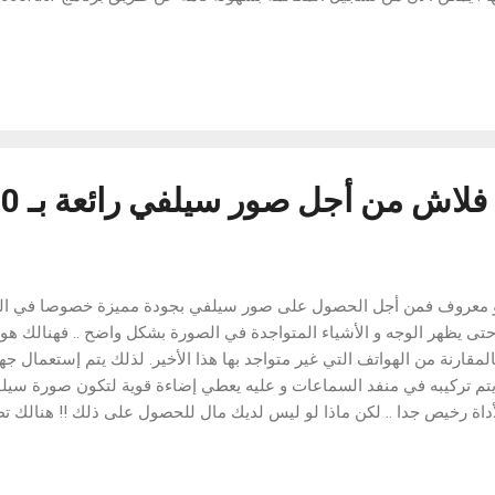
ري بالمنزل كما يمكنك تسجيل المكالمات التي تريدها فقط عن طريق الاعد
مات اذا كنت تريد ذلك لان البرنامج يقوم بالتسجيل دون اصدار اي صوت وب
 تحديد مكان الحفظ (ذاكرة الهاتف ام الذاكرة الخارجية) يمكنك مزامنة 
مشاركتها مع اصدقائك ايضا .. # صور برنامج التسجيل الالي للمكالمات له
ج - التسجيل التلقائي عند - هز- الهاتف المحمول - ت...
ك
 معروف فمن أجل الحصول على صور سيلفي بجودة مميزة خصوصا في اللي
حتى يظهر الوجه و الأشياء المتواجدة في الصورة بشكل واضح .. فهنالك هوا
تم تركيبه في منفد السماعات و عليه يعطي إضاءة قوية لتكون صورة سيلف
أداة رخيص جدا .. لكن ماذا لو ليس لديك مال للحصول على ذلك !! هنالك ت
 الحال لن يعطيك نفس نتيجة الأداة لكن سوف يكون كحل عملي للحصول
الليل. التطبيق سهل الإستعمال تقوم بتحميله من الرابط الذي ستجده أسفل 
 فهو يظهر أول فتحك للتطبيق و من خلال التطبيق نفسه يمكنك إلتقاط ال