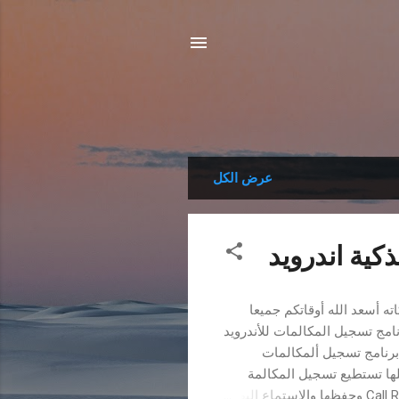
عرض الكل
كية اندرويد
له وبركاته أسعد الله أوقاتكم جميعا
وم برنامج مهم جدا لكل من يمتلك هاتف اندرويد Call Recorder برنامج تسجيل المكالمات للأندرويد
م برنامج تسجيل ألمكالمات
ها تستطيع تسجيل المكالمة
وحفظها . يمكن الان من تسجيل المكالمة بسهولة تامة عن طريق برنامج Call Recorder وحفظها والاستماع اليها