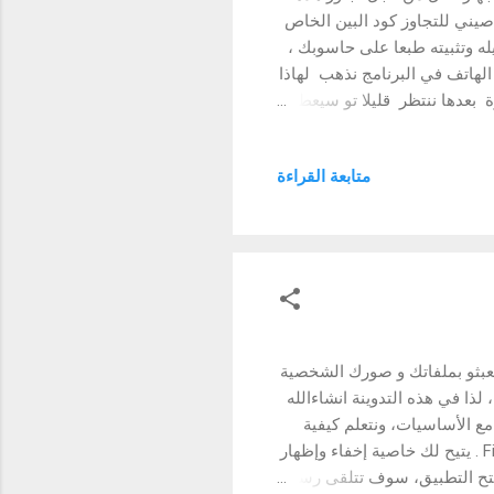
 صيني للتجاوز كود البين الخاص
 بياناتك. طريقة استعمال البرنامج shuame: بعد تحميله وتثبيته طبعا على حاسوبك ،
لهاتف في البرنامج نذهب لهاذا
بعدها ننتظر قليلا تو سيعطينا
متابعة القراءة
عبثو بملفاتك و صورك الشخصية
ذا في هذه التدوينة انشاءالله
 مع الأساسيات، ونتعلم كيفية
إخفاء بعض الملفات بشكل عام. والتطبيق القوي لهذه المهمة هو File Hide Expert . يتيح لك خاصية إخفاء وإظهار
بكل سهولة. أولا حمل التطبيق من متجر Google Play. عند فتح التطبيق، سوف تتلقى رسالة