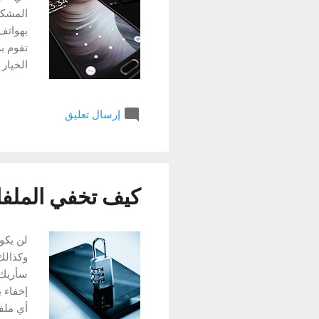
المشكل
تقوم ب
الخيار
الكود 
إرسال تعليق
كيف تخفي الملفات
لن يكو
وكذالك
سأريك ا