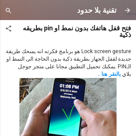
التخطي إلى المحتوى الرئيسي
تقنية بلا حدود
فتح قفل هاتفك بدون نمط او pin بطريقه
ذكية
Lock screen gesture هو برنامج فكرته انه يمنحك طريقة
جديدة لقفل الجهاز بطريقة ذكية بدون الحاجة الى النمط او
الـPIN .يمكنك تحميل التطبيق مجانا على متجر جوجل
بلاي
بالنقر هنا .