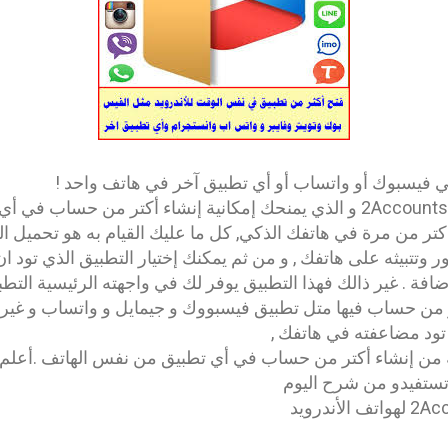
فيسبوك أو واتساب أو أي تطبيق آخر في هاتف واحد !
تطبيق رهيب ذالك المسمى 2Accounts و الذي يمنحك إمكانية إنشاء أكتر من ح
ر من مرة في هاتفك الذكي, كل ما عليك القيام به هو تحميل ال
ر وتتبيثه على هاتفك , و من ثم يمكنك إختيار التطبيق الذي تود 
 . غير ذالك فهذا التطبيق يوفر لك في واجهته الرئيسية التطبي
من حساب فيها متل تطبيق فيسبووك و جيمايل و واتساب و غيره .
ي تود مضاعفته في هاتفك ,
 من إنشاء أكتر من حساب في أي تطبيق من نفس الهاتف .أعلم أ
 تستفيدو من شرح اليوم