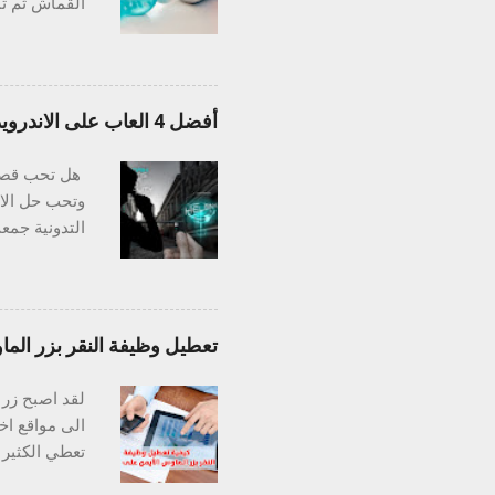
القماش ثم تم
للأدوات الفض
الفرق في أدو
تزول باستخدا
ملاحظة: تجنب
أفضل 4 العاب على الاندرويد لمحبي الغموض والألغاز والتحقيق في جرائم القتل !
الخشب: يعتبر
فعال جدا إزا
هل تحب قصص 
كرائحة السمك,
وتحب حل الال
اسمها جيب عل
تعطيل وظيفة النقر بزر الم
التحسينات ال
لقد اصبح زر 
كراج السيارة،
الى مواقع اخ
تعطي الكثير 