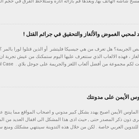
سح شاشه الهاتف بها, وبعدها قم بازاله أثاره وستلاحظ الفرق في حجم ال
ية: حيث يستخدم معجون الاسنان ايضا باعاده لمعان القطع الفضية بدعكه
ات الفضة , المكواة وحتى لمعان المغسلة. تنظيف الملابس: حيث يستخدم ال
م المساحيق الدارجة وذلك بتركها على المكان المتسخ حتى يجف ثم تغسل ب
 استخدام معجون الأسنان الذي يحتوي على مبيض في تنظيف البقع على الم
 معجون الأسنان من أكثر الأدوات اللازمة في حالة وجود أي بقع على ال
لة الروائح المزعجة: بامكاننا استخدام القليل من معجون الأسنان في غسل ا
الجريمة؟ هل تعرف من هي جيسيكا فليتشر أو الذين قتلوا لورا بالمر ؟
 الثوم أو البصل . تنظيف الاحذيه (المطاطية) ل...
غاز ، فهذه الالعاب الذي ستتعرف عليها اليوم ستمكنك من عيش تجربة ان
"Grimsborough" تحتاج الى مساعدتكم في حل المئات من الجرائم التي لم تحل بع
يك الهروب من هذه الغرفة ، ولتقوم بذلك تحتاج الى حل سلسلة من الأل
اوس الأيمن على مدونتك
Three النسخة الثالثة من اللعبة الشهيرة "The Room" ، وطبعا 
مضافة ، فكرتها تتبلور في فتح الأبواب للتنقل بين غرف البيت “غرفة المع
الماوس الأيمن اصبح يهدد بشكل كبير مدوني و اصحاب المواقع مما ينتج 
 المطبخ ،،،إلخ، ولفتح هذه الأبوا...
رى ذون ذكر المصدر حتى , حيث اذى هذا المشكل الى اقفال العديد من الم
للتدوين العربي خاصة . لكن من خلال هذه التدوينة سينتهي مشكلك ومنع سا