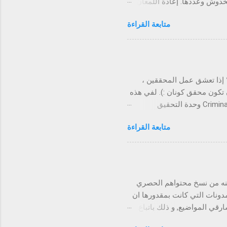
خدوش وعددها. إعادة اللمعان
ا بفرشاة الأسنان فسوف تلاحظ
متابعة القراءة
معجون بازاله البقع التي لا
الماء وتزول هذه البقع.
لابس الملونة. إزالة البقع عن
خشب والتي يصعب إزالتها فهو
ليدين لأزاله روائح مزعجه
 إذا تعشق عمل المحققين ،
 تكون محقق كونان :). لفي هذه
التدونية جمعت لكم مجموعة من أفضل ألعاب اللغز والجريمة على جوجل بلاي . Criminal Case وحدة التحقيق
د.كل ما عليك هو التحقيقي في
متابعة القراءة
مسرح الجريمة وجمع الادلة التي سوف تقودك الى المشتبه بهم . Spotlight: Room Escape هذه اللعبة كما يوحي
غاز التي ليست سهلة.عليك أن
تكون حذرا جدا في جمع القرائن والأشياء التي من شأنها أن تساعدك في ايجاد المفتاح والهروب من الغرفة . The Room
هذا الجزء يتفوق على سابقه ؛وهناك مجموعة من
يشة، غرفة النوم، غرف الأطفال،
عنه من نسخ محتواهم الحصري
دونات التي كانت بمقدورها ان
رقي المواضيع, و ذلك باتباع
هذه الخطواط البسيطة : اذخل الى لوحة التحكم تم قم باضافة اذاة HTML / JavaScript . اضف السكريبت التالي