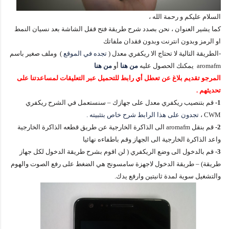
السلام عليكم و رحمة الله ،
كما يشير العنوان ، نحن بصدد شرح طريقة فتح قفل الشاشة بعد نسيان النمط
او الرمز وبدون انترنت وبدون فقدان ملفاتك
-الطريقة التالية لا تحتاج الا ريكفري معدل (
تجده في الموقع
) وملف صغير باسم
aromafm يمكنك الحصول عليه
من هنا
أو
من هنا
المرجو تقديم بلاغ عن تعطل أي رابط للتحميل عبر التعليقات لمساعدتنا على
تحديثهم .
1-
قم بتنصيب ريكفري معدل على جهازك – سنستعمل في الشرح ريكفري
CWM ،
تجدون على هذا الرابط شرح خاص بتثبيته .
2-
قم بنقل aromafm الى الذاكرة الخارجية عن طريق قطعه الذاكرة الخارجية
واعد الذاكرة الخارجية الى الجهاز وقم باطفاءه نهائيا
3-
قم بالدخول الى وضع الريكفري ( لن اقوم بشرح طريقة الدخول لكل جهاز
طريقة) – طريقة الدخول لاجهزة سامسونج هي الضغط على رفع الصوت والهوم
والتشغيل سوية لمدة ثانيتين وارفع يدك.