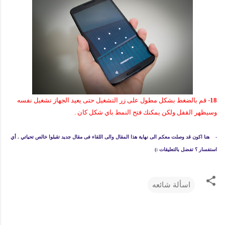
18
- قم بالضغط بشكل مطول على زر التشغيل حتى يعيد الجهاز تشغيل نفسه
وسيظهر القفل ولكن يمكنك فتح النمط باي شكل كان .
- هنا اكون قد وصلت معكم الى نهاية هذا المقال والى اللقاء فى مقال جديد تقبلوا خالص تحياتي . أي
استفسار ؟ تفضل بالتعليقات :)
اسألة شائعه
ت
ع